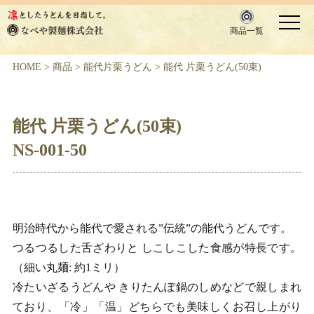
商品一覧
HOME
>
商品
>
能代片栗うどん
>
能代 片栗うどん(50束)
能代 片栗うどん(50束)
NS-001-50
明治時代から能代で愛される”伝統”の能代うどんです。
つるつるした舌ざわりと しこしこした食感が特長です。
（細い丸麺: 約1ミリ）
冷たいざるうどんや きりたんぽ鍋のしめなどで親しまれ
ており、「冷」「温」どちらでも美味しくお召し上がり